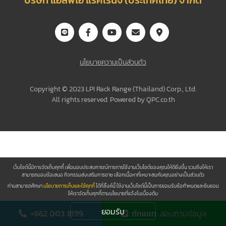
บริษัท แอลพีไอ แร็คเร็นจ์ (ประเทศไทย) จำกัด
นโยบายความเป็นส่วนตัว
Copyright © 2023 LPI Rack Range (Thailand) Corp., Ltd.
All rights reserved. Powered by
QPC.co.th
เว็บไซต์นี้มีการจัดเก็บคุกกี้ เพื่อมอบประสบการณ์การการใช้งานเว็บไซต์ของคุณให้ดียิ่งขึ้น รวมถึงให้เรา
สามารถมอบข้อเสนอ กิจกรรมส่งเสริมการขาย เลือกเนื้อหาที่เหมาะสมกับคุณอย่างเป็นส่วนตัว
ท่านสามารถศึกษา
นโยบายการเก็บและใช้คุกกี้
ได้ที่ลิ้งค์นี้ ใช้งานเว็บไซต์นี้เป็นการยอมรับช้อกำหนดและยินยอม
ให้เราจัดเก็บคุกกี้ตามนโยบายที่แจ้งในเบื้องต้น
ยอมรับ
+662 003 1899
ทักแชท
สอบถามข้อมูล