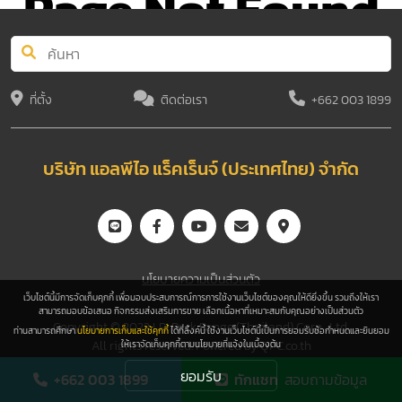
Page Not Found
The server can not find the requested page
ที่ตั้ง
ติดต่อเรา
+662 003 1899
บริษัท แอลพีไอ แร็คเร็นจ์ (ประเทศไทย) จำกัด
นโยบายความเป็นส่วนตัว
เว็บไซต์นี้มีการจัดเก็บคุกกี้ เพื่อมอบประสบการณ์การการใช้งานเว็บไซต์ของคุณให้ดียิ่งขึ้น รวมถึงให้เรา
สามารถมอบข้อเสนอ กิจกรรมส่งเสริมการขาย เลือกเนื้อหาที่เหมาะสมกับคุณอย่างเป็นส่วนตัว
Copyright © 2023 LPI Rack Range (Thailand) Corp., Ltd.
ท่านสามารถศึกษา
นโยบายการเก็บและใช้คุกกี้
ได้ที่ลิ้งค์นี้ ใช้งานเว็บไซต์นี้เป็นการยอมรับช้อกำหนดและยินยอม
All rights reserved. Powered by
QPC.co.th
ให้เราจัดเก็บคุกกี้ตามนโยบายที่แจ้งในเบื้องต้น
ยอมรับ
+662 003 1899
ทักแชท
สอบถามข้อมูล