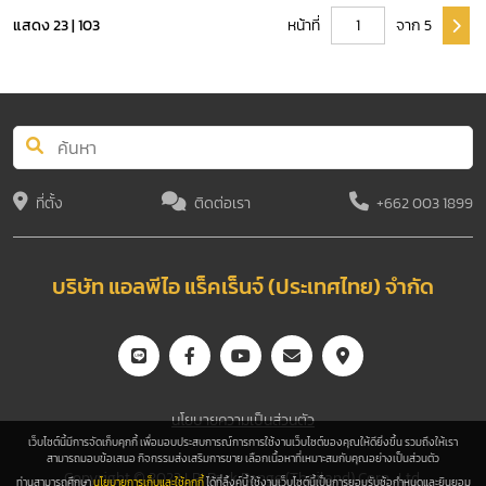
แสดง 23 | 103
หน้าที่
จาก 5
ที่ตั้ง
ติดต่อเรา
+662 003 1899
บริษัท แอลพีไอ แร็คเร็นจ์ (ประเทศไทย) จำกัด
นโยบายความเป็นส่วนตัว
เว็บไซต์นี้มีการจัดเก็บคุกกี้ เพื่อมอบประสบการณ์การการใช้งานเว็บไซต์ของคุณให้ดียิ่งขึ้น รวมถึงให้เรา
สามารถมอบข้อเสนอ กิจกรรมส่งเสริมการขาย เลือกเนื้อหาที่เหมาะสมกับคุณอย่างเป็นส่วนตัว
Copyright © 2023 LPI Rack Range (Thailand) Corp., Ltd.
ท่านสามารถศึกษา
นโยบายการเก็บและใช้คุกกี้
ได้ที่ลิ้งค์นี้ ใช้งานเว็บไซต์นี้เป็นการยอมรับช้อกำหนดและยินยอม