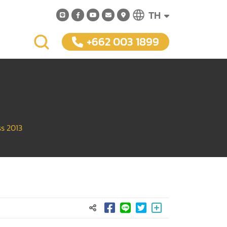
TH
+662 003 1899
s 2013