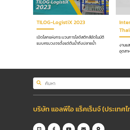
TILOG-LogistiX 2023
Int
Thai
เปิดโลกแห่งกระบวนการโลจีสติกส์อัตโนมัติ
แบบครบวงจรตั้งแต่ต้นน้ำถึงปลายน้ำ
งานแส
อุตสา
บริษัท แอลพีไอ แร็คเร็นจ์ (ประเทศ