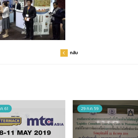
กลับ
.ค. 61
29 ก.ค. 59