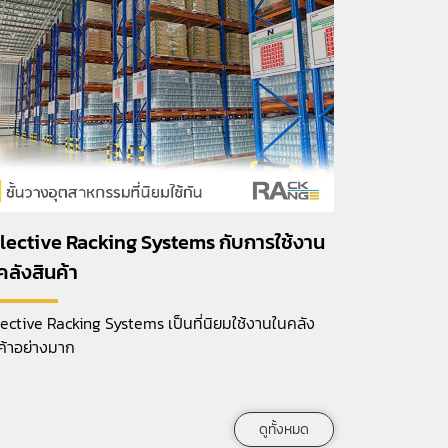
lective Racking Systems กับการใช้งาน
Mobile Ra
คลังสินค้า
อุตสาหกรร
ective Racking Systems เป็นที่นิยมใช้งานในคลัง
ทำไมระบบจัดเ
ค้าอย่างมาก
โจทย์การใช้ง
Industry)
ดูทั้งหมด